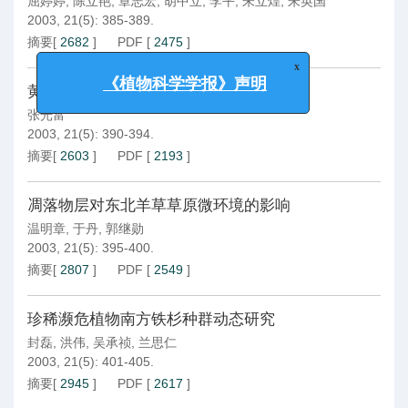
屈婷婷
,
陈立艳
,
章志宏
,
胡中立
,
李平
,
朱立煌
,
朱英国
2003, 21(5): 385-389.
摘要
[
2682
]
PDF
[
2475
]
x
《植物科学学报》声明
黄山种子植物区系成分分析
张光富
2003, 21(5): 390-394.
摘要
[
2603
]
PDF
[
2193
]
凋落物层对东北羊草草原微环境的影响
温明章
,
于丹
,
郭继勋
2003, 21(5): 395-400.
摘要
[
2807
]
PDF
[
2549
]
珍稀濒危植物南方铁杉种群动态研究
封磊
,
洪伟
,
吴承祯
,
兰思仁
2003, 21(5): 401-405.
摘要
[
2945
]
PDF
[
2617
]