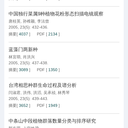
中国独行菜属9种植物花粉形态扫描电镜观察
唐桂英
,
孙稚颖
,
李法曾
2005, 23(5): 432-436.
摘要
[
4037
]
PDF
[
2134
]
蓝藻门两新种
林宜萌
,
肖洪兴
2005, 23(5): 437-438.
摘要
[
3089
]
PDF
[
1350
]
台湾相思种群生命过程及谱分析
闫淑君
,
洪伟
,
洪滔
,
吴承祯
,
林秀琴
2005, 23(5): 439-443.
摘要
[
3652
]
PDF
[
1949
]
中条山中段植物群落数量分类与排序研究