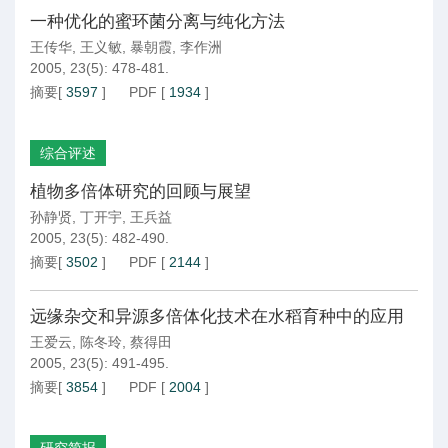
一种优化的蜜环菌分离与纯化方法
王传华
,
王义敏
,
暴朝霞
,
李作洲
2005, 23(5): 478-481.
摘要
[
3597
]
PDF
[
1934
]
综合评述
植物多倍体研究的回顾与展望
孙静贤
,
丁开宇
,
王兵益
2005, 23(5): 482-490.
摘要
[
3502
]
PDF
[
2144
]
远缘杂交和异源多倍体化技术在水稻育种中的应用
王爱云
,
陈冬玲
,
蔡得田
2005, 23(5): 491-495.
摘要
[
3854
]
PDF
[
2004
]