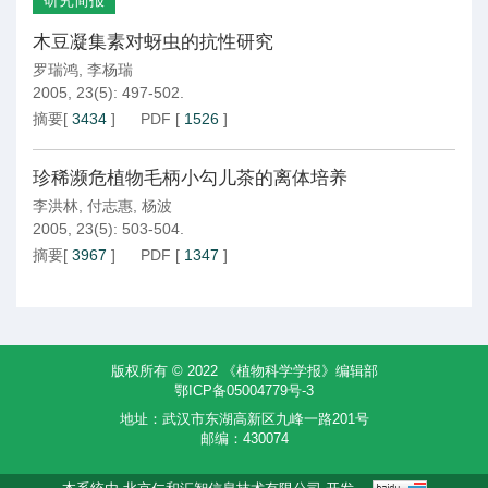
研究简报
木豆凝集素对蚜虫的抗性研究
罗瑞鸿
,
李杨瑞
2005, 23(5): 497-502.
摘要
[
3434
]
PDF
[
1526
]
珍稀濒危植物毛柄小勾儿茶的离体培养
李洪林
,
付志惠
,
杨波
2005, 23(5): 503-504.
摘要
[
3967
]
PDF
[
1347
]
版权所有 © 2022 《植物科学学报》编辑部
鄂ICP备05004779号-3
地址：武汉市东湖高新区九峰一路201号
邮编：430074