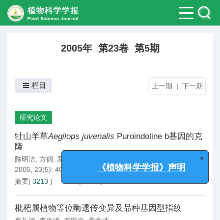
2005年 第23卷 第5期
栏目
上一期
|
下一期
研究论文
牡山羊草
Aegilops juvenalis
Puroindoline b基因的克
隆
x
陈明洁
,
方倜
,
罗立廷
,
杨广笑
,
何光源
《植物科学学报》声明
2005, 23(5): 401-405.
摘要
[
3213
]
PDF
[
1565
]
枇杷属植物等位酶遗传变异及品种基因型指纹