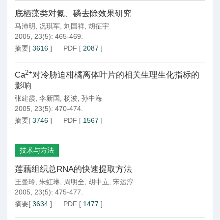
底栖藻类对氮、磷去除效果研究
马沛明
,
况琪军
,
刘国祥
,
胡征宇
2005, 23(5): 465-469.
摘要
[
3616
]
PDF
[
2087
]
2+
Ca
对冷胁迫柑橘离体叶片的相关生理生化指标的
影响
张建霞
,
李新国
,
杨波
,
孙中海
2005, 23(5): 470-474.
摘要
[
3746
]
PDF
[
1567
]
技术与方法
莲藕组织总RNA的快速提取方法
王曼玲
,
朱虹琳
,
周明全
,
胡中立
,
宋运淳
2005, 23(5): 475-477.
摘要
[
3634
]
PDF
[
1477
]