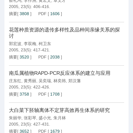
蔡礼鸿
,
李作洲
,
黄宏文
,
章文才
2005, 23(5): 406-416.
摘要
[
3808
]
PDF
[
1606
]
花莲种质资源的遗传多样性及品种间亲缘关系的探
讨
郭宏波
,
李双梅
,
柯卫东
2005, 23(5): 417-421.
摘要
[
3520
]
PDF
[
2038
]
南瓜属植物RAPD-PCR反应体系的建立与应用
庄东红
,
黄秀丽
,
吴奕瑞
,
林奕韩
,
郑汉藩
2005, 23(5): 422-426.
摘要
[
3758
]
PDF
[
1708
]
大白菜下胚轴离体不定芽高效再生体系的研究
朱丽华
,
张彩琴
,
盛小光
,
朱月林
2005, 23(5): 427-431.
摘要
[
3652
]
PDF
[
1679
]