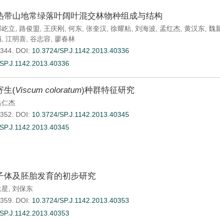
热带山地常绿落叶阔叶混交林物种组成与结构
郭屹立
,
路俊盟
,
王庆刚
,
何东
,
张奎汉
,
徐耀粘
,
刘海波
,
孟红杰
,
黄汉东
,
魏
娟
,
江明喜
,
谷志容
,
廖春林
-344.
DOI:
10.3724/SP.J.1142.2013.40336
SP.J.1142.2013.40336
生(
Viscum coloratum
)种群特征研究
岳仁杰
-352.
DOI:
10.3724/SP.J.1142.2013.40345
SP.J.1142.2013.40345
子体及胚胎发育的初步研究
永星
,
刘保东
-359.
DOI:
10.3724/SP.J.1142.2013.40353
SP.J.1142.2013.40353