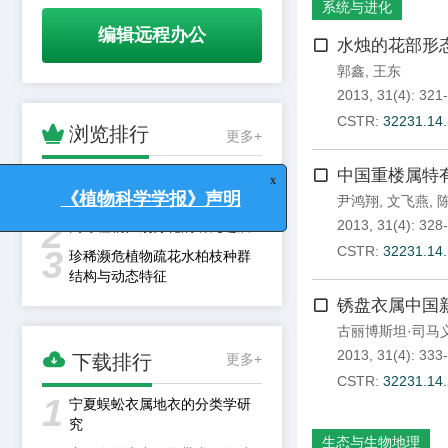
系统与进化
编辑远程办公
水烛的花部形
郭鑫
,
王东
2013, 31(4): 321
CSTR:
32231.14.

浏览排行
更多+
1
中国重楼属特
沉水植物无机氮利用策略研究
进展
尹鸿翔
,
文飞燕
,
2
2013, 31(4): 328
高等植物性别分化的研究进展
x
《植物科学学报》声明
CSTR:
32231.14.
3
珍稀濒危植物疏花水柏枝种群
结构与动态特征
锈盘衣属中国
古丽博斯坦·司马

2013, 31(4): 333
下载排行
更多+
CSTR:
32231.14.
1
宁夏蜈蚣衣属地衣的分类学研
究
生态与生物地理