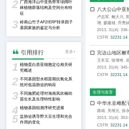
2
广西海洋山中亚热带常绿阔叶
林植物群落结构及空间分布特
八大公山中亚
征
卢志军
,
鲍大川
,
3
岭南山竹子
AP2
/
ERF
转录因子
增
,
廖建雄
,
乔秀
基因家族的鉴定与分析
2013, 31(4): 336
CSTR:
32231.14.

引用排行
更多+
完达山地区槲寄
王长宝
,
徐增奇
,
1
植物蛋白质亚细胞定位相关研
2013, 31(4): 345
究概述
CSTR:
32231.14.
2
不同基因型水稻苗期抗氧化系
统对低温胁迫的响应
3
生理与发育
不同施肥处理对海南风吹楠幼
苗生长及生理特性影响
中华水韭雌配
4
植物基因组测序研究进展
路靖
,
关维元
,
徐
5
盐胁迫诱导野大豆生理和光合
2013, 31(4): 353
作用的变化
CSTR:
32231.14.