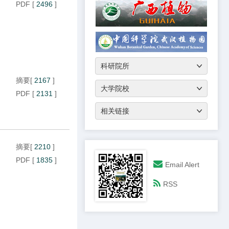
PDF
[
2496
]
摘要
[
2167
]
PDF
[
2131
]
摘要
[
2210
]
PDF
[
1835
]
Email Alert
RSS