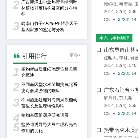
2
广西海洋山中亚热带常绿阔叶
顾钰峰
,
韦宏金
,
林植物群落结构及空间分布特
2014, 32(4): 336
征
CSTR:
32231.14.
3
岭南山竹子
AP2
/
ERF
转录因子
基因家族的鉴定与分析
生态与生物地理
山东昆嵛山苔

引用排行
更多+
任昭杰
,
李林
,
钟
2014, 32(4): 340
1
植物蛋白质亚细胞定位相关研
CSTR:
32231.14.
究概述
2
不同基因型水稻苗期抗氧化系
广东石门台亚
统对低温胁迫的响应
解丹丹
,
苏志尧
3
不同施肥处理对海南风吹楠幼
2014, 32(4): 355
苗生长及生理特性影响
CSTR:
32231.14.
4
植物基因组测序研究进展
5
盐胁迫诱导野大豆生理和光合
热带雨林木质
作用的变化