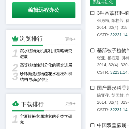
系统与进化
编辑远程办公
3种番荔枝科
张勇梅
,
阳桂芳
,
2014, 32(4): 315
CSTR:
32231.14.

浏览排行
更多+
1
基部被子植物
沉水植物无机氮利用策略研究
进展
张亚
,
杨石建
,
孙
2
2014, 32(4): 320
高等植物性别分化的研究进展
CSTR:
32231.14.
3
珍稀濒危植物疏花水柏枝种群
结构与动态特征
国产唇形科香
陈亚萍
,
胡国雄
,

2014, 32(4): 329
下载排行
更多+
CSTR:
32231.14.
1
宁夏蜈蚣衣属地衣的分类学研
究
中国双盖蕨属