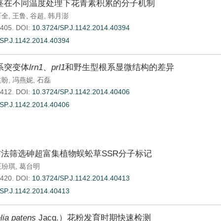
薹在不同温度处理下花青素积累的分子机制
百全
,
王鲁
,
谷超
,
韩月澎
-405.
DOI:
10.3724/SP.J.1142.2014.40394
SP.J.1142.2014.40394
系突变体
lrn1
、
prl1
和野生型根系显微结构的差异
袁盼
,
冯燕妮
,
石磊
-412.
DOI:
10.3724/SP.J.1142.2014.40406
SP.J.1142.2014.40406
O方法筛选砷超富集植物蜈蚣草SSR分子标记
王玢琪
,
葛台明
-420.
DOI:
10.3724/SP.J.1142.2014.40413
SP.J.1142.2014.40413
ia patens
Jacq.）花粉发育时期快速检测