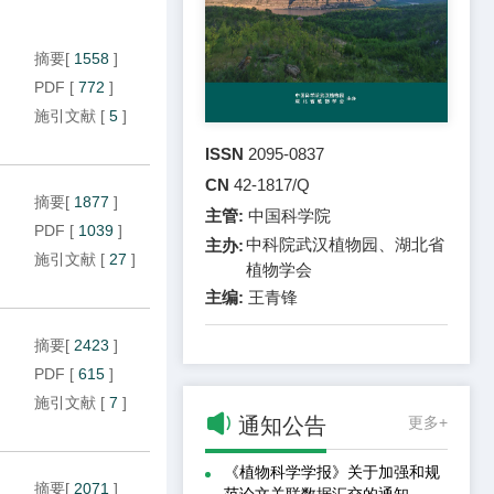
摘要
[
1558
]
PDF
[
772
]
施引文献
[
5
]
ISSN
2095-0837
CN
42-1817/Q
摘要
[
1877
]
主管:
中国科学院
PDF
[
1039
]
中科院武汉植物园、湖北省
主办:
施引文献
[
27
]
植物学会
主编:
王青锋
摘要
[
2423
]
PDF
[
615
]
施引文献
[
7
]

通知公告
更多+
《植物科学学报》关于加强和规
摘要
[
2071
]
范论文关联数据汇交的通知