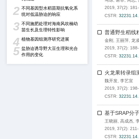
马琼
,
谢菲
,
周志
,
2
2019, 37(2): 181
不同基因型水稻苗期抗氧化系
统对低温胁迫的响应
CSTR:
32231.14
3
不同施肥处理对海南风吹楠幼
苗生长及生理特性影响
普通野生稻线
4
植物基因组测序研究进展
金刚
,
王丽萍
,
龙
5
2019, 37(2): 188
盐胁迫诱导野大豆生理和光合
作用的变化
CSTR:
32231.14
火龙果转录组
魏开发
,
李艺宣
2019, 37(2): 198
CSTR:
32231.14
基于SRAP
王晓丽
,
高成杰
,
2019, 37(2): 211
CSTR:
32231.14