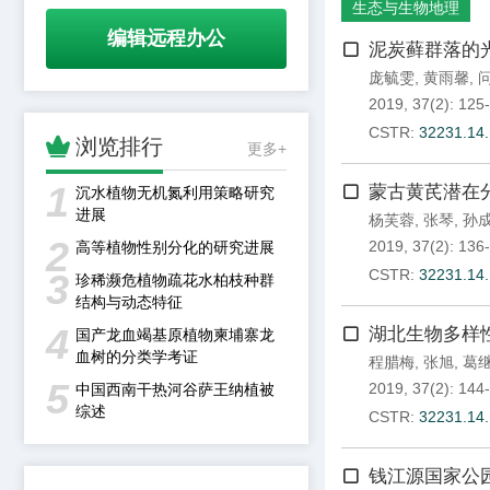
生态与生物地理
编辑远程办公
泥炭藓群落的
庞毓雯
,
黄雨馨
,
2019, 37(2): 125
CSTR:
32231.14

浏览排行
更多+
1
蒙古黄芪潜在
沉水植物无机氮利用策略研究
进展
杨芙蓉
,
张琴
,
孙
2
2019, 37(2): 136
高等植物性别分化的研究进展
CSTR:
32231.14
3
珍稀濒危植物疏花水柏枝种群
结构与动态特征
4
湖北生物多样性
国产龙血竭基原植物柬埔寨龙
血树的分类学考证
程腊梅
,
张旭
,
葛
5
2019, 37(2): 144
中国西南干热河谷萨王纳植被
综述
CSTR:
32231.14
钱江源国家公