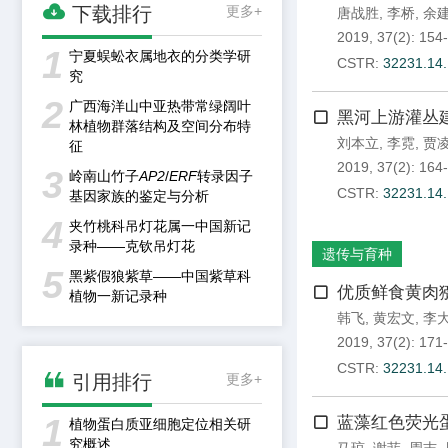

下载排行
更多+
唐战胜
,
李桥
,
余
2019, 37(2): 154
1
宁夏蜈蚣衣属地衣的分类学研
CSTR:
32231.14
究
2
广西海洋山中亚热带常绿阔叶
黑河上游灌丛
林植物群落结构及空间分布特
刘本立
,
李霓
,
贾
征
2019, 37(2): 164
3
岭南山竹子
AP2
/
ERF
转录因子
CSTR:
32231.14
基因家族的鉴定与分析
4
夹竹桃科吊灯花属一中国新记
录种——克钦吊灯花
遗传与育种
5
黑紫假狼紫草——中国紫草科
优质鲜食黄肉
植物一新记录种
韩飞
,
黄宏文
,
李
2019, 37(2): 171
CSTR:
32231.14

引用排行
更多+
1
蓝藻红色荧光蛋白A
植物蛋白质亚细胞定位相关研
究概述