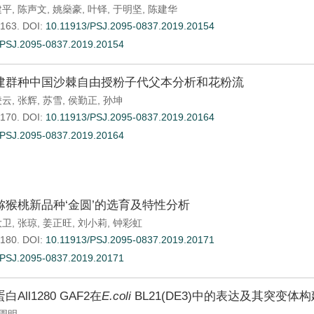
建平
,
陈声文
,
姚燊豪
,
叶铎
,
于明坚
,
陈建华
-163.
DOI:
10.11913/PSJ.2095-0837.2019.20154
.PSJ.2095-0837.2019.20154
建群种中国沙棘自由授粉子代父本分析和花粉流
凌云
,
张辉
,
苏雪
,
侯勤正
,
孙坤
-170.
DOI:
10.11913/PSJ.2095-0837.2019.20164
.PSJ.2095-0837.2019.20164
猕猴桃新品种‘金圆’的选育及特性分析
大卫
,
张琼
,
姜正旺
,
刘小莉
,
钟彩虹
-180.
DOI:
10.11913/PSJ.2095-0837.2019.20171
.PSJ.2095-0837.2019.20171
ll1280 GAF2在
E.coli
BL21(DE3)中的表达及其突变体构