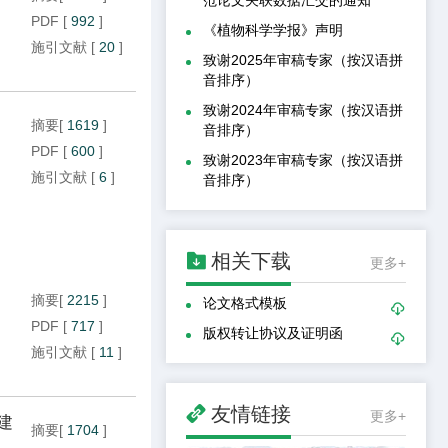
PDF
[
992
]
《植物科学学报》声明
施引文献
[
20
]
致谢2025年审稿专家（按汉语拼
音排序）
致谢2024年审稿专家（按汉语拼
摘要
[
1619
]
音排序）
PDF
[
600
]
致谢2023年审稿专家（按汉语拼
施引文献
[
6
]
音排序）

相关下载
更多+
摘要
[
2215
]
论文格式模板

PDF
[
717
]
版权转让协议及证明函

施引文献
[
11
]

友情链接
更多+
建
摘要
[
1704
]