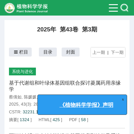
2025年 第43卷 第3期
栏目
目录
封面
上一期
|
下一期
系统与进化
基于代谢组和叶绿体基因组联合探讨菱属药用亲缘
学
x
蔡倩如
,
陈媛媛
,
袁龙义
,
樊香绒
《植物科学学报》声明
2025, 43(3): 283-291.
DOI:
10.11913/PSJ.2095-0837.24122
CSTR:
32231.14.PSJ.2095-0837.24122
摘要
[
1324
]
HTML
[
425
]
PDF
[
58
]