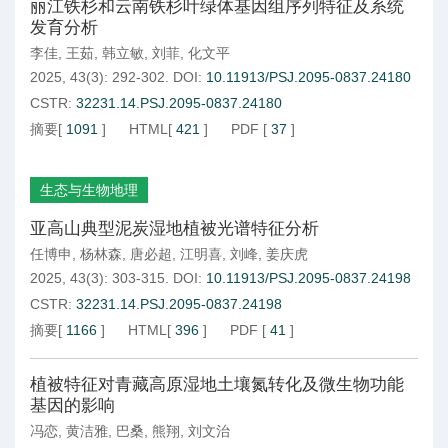
丽江铁杉和云南铁杉叶绿体基因组序列特征及系统
发育分析
李佳
,
王茹
,
韩立敏
,
刘菲
,
化文平
2025, 43(3): 292-302.
DOI:
10.11913/PSJ.2095-0837.24180
CSTR:
32231.14.PSJ.2095-0837.24180
摘要
[
1091
]
HTML
[
421
]
PDF
[
37
]
生态与生物地理
亚高山典型泥炭湿地植被光谱特征分析
任博申
,
杨林森
,
唐必超
,
江明喜
,
刘峰
,
姜庆虎
2025, 43(3): 303-315.
DOI:
10.11913/PSJ.2095-0837.24198
CSTR:
32231.14.PSJ.2095-0837.24198
摘要
[
1166
]
HTML
[
396
]
PDF
[
41
]
植被特征对青藏高原湿地土壤氮转化及微生物功能
基因的影响
冯恋
,
黄洁雅
,
巴桑
,
熊翔
,
刘文治