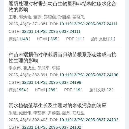
遮荫处理对树番茄幼苗生物量和非结构性碳水化合
物的影响
王琳
,
郭焕仙
,
董琼
,
郑绍傑
,
孙丽娟
,
茶晓飞
2025, 43(3): 371-381.
DOI:
10.11913/PSJ.2095-0837.24111
CSTR:
32231.14.PSJ.2095-0837.24111
摘要
[
1148
]
HTML
[
365
]
PDF
[
11
]
施引文献
[
1
]
种苗末端损伤对移栽后当归幼苗根系形态建成与抗
性生理的影响
米永伟
,
龚成文
,
邵武平
,
李媚
2025, 43(3): 382-391.
DOI:
10.11913/PSJ.2095-0837.24196
CSTR:
32231.14.PSJ.2095-0837.24196
摘要
[
954
]
HTML
[
289
]
PDF
[
19
]
施引文献
[
2
]
沉水植物菹草生长及生理对纳米银污染的响应
朱曦
,
臧献伟
,
李茹楠
,
尹黎燕
,
颜丹
,
江红生
2025, 43(3): 392-403.
DOI:
10.11913/PSJ.2095-0837.24102
CSTR:
32231.14.PSJ.2095-0837.24102