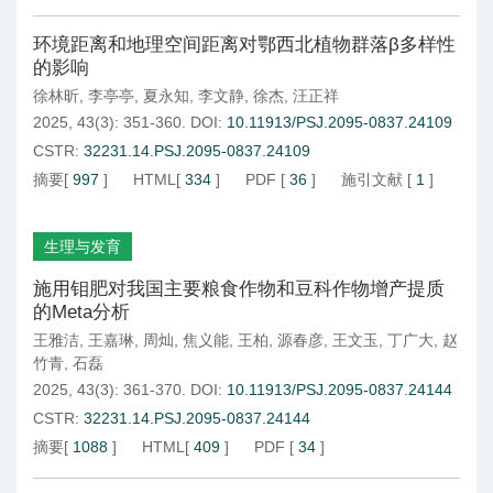
环境距离和地理空间距离对鄂西北植物群落β多样性
的影响
徐林昕
,
李亭亭
,
夏永知
,
李文静
,
徐杰
,
汪正祥
2025, 43(3): 351-360.
DOI:
10.11913/PSJ.2095-0837.24109
CSTR:
32231.14.PSJ.2095-0837.24109
摘要
[
997
]
HTML
[
334
]
PDF
[
36
]
施引文献
[
1
]
生理与发育
施用钼肥对我国主要粮食作物和豆科作物增产提质
的Meta分析
王雅洁
,
王嘉琳
,
周灿
,
焦义能
,
王柏
,
源春彦
,
王文玉
,
丁广大
,
赵
竹青
,
石磊
2025, 43(3): 361-370.
DOI:
10.11913/PSJ.2095-0837.24144
CSTR:
32231.14.PSJ.2095-0837.24144
摘要
[
1088
]
HTML
[
409
]
PDF
[
34
]