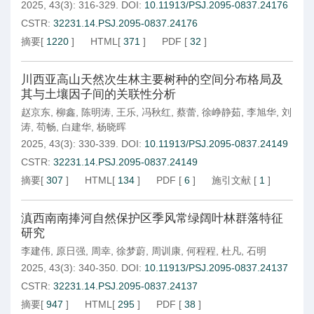
2025, 43(3): 316-329.
DOI:
10.11913/PSJ.2095-0837.24176
CSTR:
32231.14.PSJ.2095-0837.24176
摘要
[
1220
]
HTML
[
371
]
PDF
[
32
]
川西亚高山天然次生林主要树种的空间分布格局及
其与土壤因子间的关联性分析
赵京东
,
柳鑫
,
陈明涛
,
王乐
,
冯秋红
,
蔡蕾
,
徐峥静茹
,
李旭华
,
刘
涛
,
苟畅
,
白建华
,
杨晓晖
2025, 43(3): 330-339.
DOI:
10.11913/PSJ.2095-0837.24149
CSTR:
32231.14.PSJ.2095-0837.24149
摘要
[
307
]
HTML
[
134
]
PDF
[
6
]
施引文献
[
1
]
滇西南南捧河自然保护区季风常绿阔叶林群落特征
研究
李建伟
,
原日强
,
周幸
,
徐梦蔚
,
周训康
,
何程程
,
杜凡
,
石明
2025, 43(3): 340-350.
DOI:
10.11913/PSJ.2095-0837.24137
CSTR:
32231.14.PSJ.2095-0837.24137
摘要
[
947
]
HTML
[
295
]
PDF
[
38
]