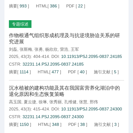
摘要
[
993
]
HTML
[
386
]
PDF
[
22
]
专题综述
作物根通气组织形成机理及与抗逆境胁迫关系的研
究进展
刘磊
,
张斯梅
,
张勇
,
杨欣欣
,
荣浩
,
王军
2025, 43(3): 404-414.
DOI:
10.11913/PSJ.2095-0837.24185
CSTR:
32231.14.PSJ.2095-0837.24185
摘要
[
1114
]
HTML
[
477
]
PDF
[
40
]
施引文献
[
5
]
沉水植被的建构功能及其在我国富营养化湖泊中的
退化原因和生态恢复策略
高玉国
,
夏云捷
,
徐琳
,
张秀丽
,
孔维健
,
张慧
,
邢伟
2025, 43(3): 415-424.
DOI:
10.11913/PSJ.2095-0837.24300
CSTR:
32231.14.PSJ.2095-0837.24300
摘要
[
1150
]
HTML
[
348
]
PDF
[
38
]
施引文献
[
3
]