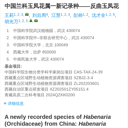
中国兰科玉凤花属一新记录种——反曲玉凤花
1, 2, 3
,
4
1, 2, 3
1, 2
1, 2, 5
王莉
,
刘后周
,
江慧
,
彭帅
,
沈才全
,
1, 2, 3
,
,
胡光万
1.
中国科学院武汉植物园，武汉 430074
2.
中国科学院中–非联合研究中心，武汉 430074
3.
中国科学院大学，北京 100049
4.
西藏大学，拉萨 850000
5.
中南民族大学，武汉 430074
基金项目:
中国科学院生物分类学科学家岗位项目
CAS-TAX-24-39
西藏重点区域野生动植物资源调查项目
XZBJ2-3-4
西藏重点区域野生动植物资源调查项目
ZL202203601
西藏自治区重点研发项目
XZ202501ZY05151.4
青藏高原二次科考项目
2024QZKK0200
详细信息
A newly recorded species of
Habenaria
(Orchidaceae) from China:
Habenaria