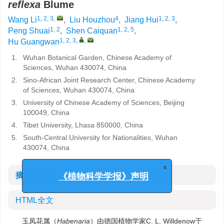
reflexa
Blume
1, 2, 3
,
4
1, 2, 3
Wang Li
,
Liu Houzhou
,
Jiang Hui
,
1, 2
1, 2, 5
Peng Shuai
,
Shen Caiquan
,
1, 2, 3
,
,
Hu Guangwan
1.
Wuhan Botanical Garden, Chinese Academy of
Sciences, Wuhan 430074, China
2.
Sino-African Joint Research Center, Chinese Academy
of Sciences, Wuhan 430074, China
3.
University of Chinese Academy of Sciences, Beijing
100049, China
4.
Tibet University, Lhasa 850000, China
5.
South-Central University for Nationalities, Wuhan
430074, China
x
摘要
《植物科学学报》声明
HTML全文
玉凤花属（
Habenaria
）由德国植物学家C. L. Willdenow于