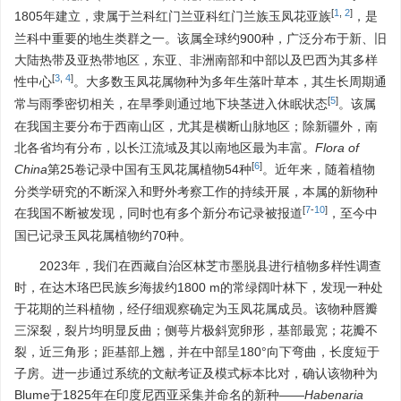
[
1
,
2
]
1805年建立，隶属于兰科红门兰亚科红门兰族玉凤花亚族
，是
兰科中重要的地生类群之一。该属全球约900种，广泛分布于新、旧
大陆热带及亚热带地区，东亚、非洲南部和中部以及巴西为其多样
[
3
,
4
]
性中心
。大多数玉凤花属物种为多年生落叶草本，其生长周期通
[
5
]
常与雨季密切相关，在旱季则通过地下块茎进入休眠状态
。该属
在我国主要分布于西南山区，尤其是横断山脉地区；除新疆外，南
北各省均有分布，以长江流域及其以南地区最为丰富。
Flora of
[
6
]
China
第25卷记录中国有玉凤花属植物54种
。近年来，随着植物
分类学研究的不断深入和野外考察工作的持续开展，本属的新物种
[
7
-
10
]
在我国不断被发现，同时也有多个新分布记录被报道
，至今中
国已记录玉凤花属植物约70种。
2023年，我们在西藏自治区林芝市墨脱县进行植物多样性调查
时，在达木珞巴民族乡海拔约
1800
m的常绿阔叶林下，发现一种处
于花期的兰科植物，经仔细观察确定为玉凤花属成员。该物种唇瓣
三深裂，裂片均明显反曲；侧萼片极斜宽卵形，基部最宽；花瓣不
裂，近三角形；距基部上翘，并在中部呈180°向下弯曲，长度短于
子房。进一步通过系统的文献考证及模式标本比对，确认该物种为
Blume于1825年在印度尼西亚采集并命名的新种——
Habenaria