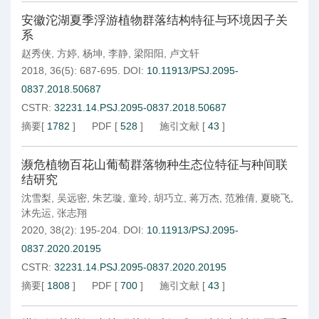
安徽沱湖夏季浮游植物群落结构特征与环境因子关
系
赵秀侠
,
方婷
,
杨坤
,
李静
,
梁阳阳
,
卢文轩
2018, 36(5): 687-695.
DOI:
10.11913/PSJ.2095-
0837.2018.50687
CSTR:
32231.14.PSJ.2095-0837.2018.50687
摘要
[
1782
]
PDF
[
528
]
施引文献
[
43
]
濒危植物百花山葡萄群落物种生态位特征与种间联
结研究
沈雪梨
,
吴远密
,
朱艺璇
,
童玲
,
胡巧立
,
蒋万杰
,
范雅倩
,
夏晓飞
,
沐先运
,
张志翔
2020, 38(2): 195-204.
DOI:
10.11913/PSJ.2095-
0837.2020.20195
CSTR:
32231.14.PSJ.2095-0837.2020.20195
摘要
[
1808
]
PDF
[
700
]
施引文献
[
43
]