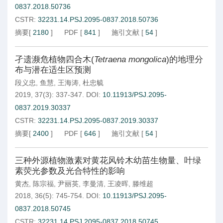
0837.2018.50736
CSTR:
32231.14.PSJ.2095-0837.2018.50736
摘要
[
2180
]
PDF
[
841
]
施引文献
[
54
]
孑遗濒危植物四合木(
Tetraena mongolica
)的地理分
布与潜在适生区预测
段义忠
,
鱼慧
,
王海涛
,
杜忠毓
2019, 37(3): 337-347.
DOI:
10.11913/PSJ.2095-
0837.2019.30337
CSTR:
32231.14.PSJ.2095-0837.2019.30337
摘要
[
2400
]
PDF
[
646
]
施引文献
[
54
]
三种外源植物激素对黄花风铃木幼苗生物量、叶绿
素荧光参数及光合特性的影响
黄杰
,
陈宗福
,
尹丽英
,
李曼清
,
王凌晖
,
滕维超
2018, 36(5): 745-754.
DOI:
10.11913/PSJ.2095-
0837.2018.50745
CSTR:
32231.14.PSJ.2095-0837.2018.50745