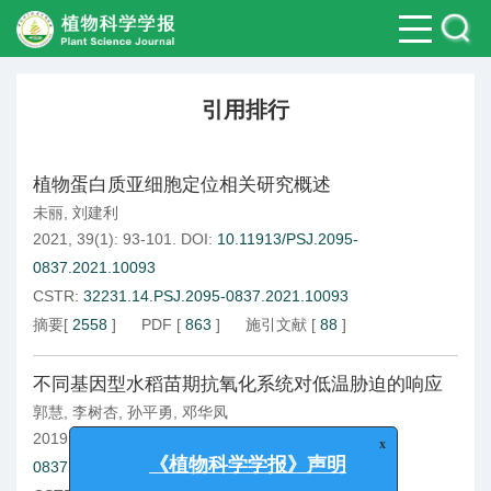
引用排行
植物蛋白质亚细胞定位相关研究概述
未丽
,
刘建利
2021, 39(1): 93-101.
DOI:
10.11913/PSJ.2095-
0837.2021.10093
CSTR:
32231.14.PSJ.2095-0837.2021.10093
摘要
[
2558
]
PDF
[
863
]
施引文献
[
88
]
不同基因型水稻苗期抗氧化系统对低温胁迫的响应
郭慧
,
李树杏
,
孙平勇
,
邓华凤
2019, 37(1): 63-69.
DOI:
10.11913/PSJ.2095-
0837.2019.10063
x
《植物科学学报》声明