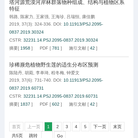
塔河源荒漠河岸林群落物种组成、结构与植物区系
特征
韩路
,
陈家力
,
王家强
,
王海珍
,
吕瑞恒
,
康佳鹏
2019, 37(3): 324-336.
DOI:
10.11913/PSJ.2095-
0837.2019.30324
CSTR:
32231.14.PSJ.2095-0837.2019.30324
摘要
[
1958
]
PDF
[
781
]
施引文献
[
42
]
珍稀濒危植物野生莲的适生分布区预测
陈陆丹
,
胡菀
,
李单琦
,
程冬梅
,
钟爱文
2019, 37(6): 731-740.
DOI:
10.11913/PSJ.2095-
0837.2019.60731
CSTR:
32231.14.PSJ.2095-0837.2019.60731
摘要
[
1837
]
PDF
[
602
]
施引文献
[
42
]
首页
上一页
1
2
3
4
5
下一页
末页
共5页
跳转
Go