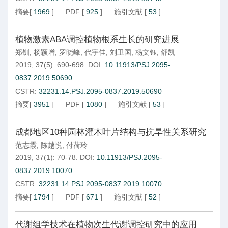
摘要
[
1969
]
PDF
[
925
]
施引文献
[
53
]
植物激素ABA调控植物根系生长的研究进展
郑钏
,
杨颖增
,
罗晓峰
,
代宇佳
,
刘卫国
,
杨文钰
,
舒凯
2019, 37(5): 690-698.
DOI:
10.11913/PSJ.2095-
0837.2019.50690
CSTR:
32231.14.PSJ.2095-0837.2019.50690
摘要
[
3951
]
PDF
[
1080
]
施引文献
[
53
]
成都地区10种园林灌木叶片结构与抗旱性关系研究
范志霞
,
陈越悦
,
付荷玲
2019, 37(1): 70-78.
DOI:
10.11913/PSJ.2095-
0837.2019.10070
CSTR:
32231.14.PSJ.2095-0837.2019.10070
摘要
[
1794
]
PDF
[
671
]
施引文献
[
52
]
代谢组学技术在植物次生代谢调控研究中的应用