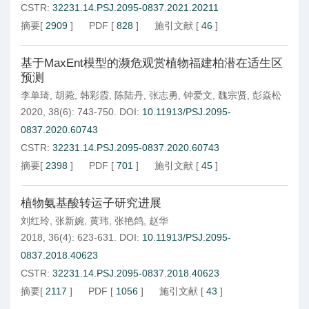
CSTR:
32231.14.PSJ.2095-0837.2021.20211
摘要
[
2909
]
PDF
[
828
]
施引文献
[
46
]
基于MaxEnt模型的濒危观赏植物福建柏潜在适生区
预测
李单琦
,
胡菀
,
韩彩霞
,
陈陆丹
,
张志勇
,
钟爱文
,
魏宗贤
,
彭焱松
2020, 38(6): 743-750.
DOI:
10.11913/PSJ.2095-
0837.2020.60743
CSTR:
32231.14.PSJ.2095-0837.2020.60743
摘要
[
2398
]
PDF
[
701
]
施引文献
[
45
]
植物氨基酸转运子研究进展
刘红玲
,
张新婉
,
黄玮
,
张艳鸽
,
赵华
2018, 36(4): 623-631.
DOI:
10.11913/PSJ.2095-
0837.2018.40623
CSTR:
32231.14.PSJ.2095-0837.2018.40623
摘要
[
2117
]
PDF
[
1056
]
施引文献
[
43
]