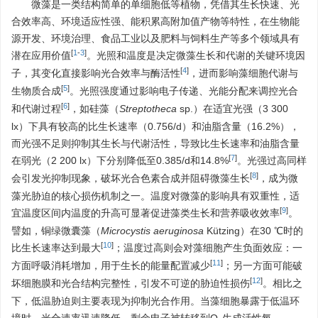
微藻是一类结构简单的单细胞低等植物，凭借其生长快速、光
合效率高、环境适应性强、能积累高附加值产物等特性，在生物能
源开发、环境治理、食品工业以及肥料与饲料生产等多个领域具有
[
1
-
3
]
潜在应用价值
。光照和温度是决定微藻生长和代谢的关键环境因
[
4
]
子，其变化直接影响光合效率与酶活性
，进而影响藻细胞代谢与
[
5
]
生物质合成
。光照强度通过影响电子传递、光能分配来调控光合
[
6
]
和代谢过程
，如硅藻（
Streptotheca
sp.）在适宜光强（3 300
lx）下具有较高的比生长速率（0.756/d）和油脂含量（16.2%），
而光强不足则抑制其生长与代谢活性，导致比生长速率和油脂含量
[
7
]
在弱光（2 200 lx）下分别降低至0.385/d和14.8%
。光强过高同样
[
8
]
会引发光抑制现象，破坏光合色素合成并阻碍微藻生长
，成为微
藻光胁迫的核心损伤机制之一。温度对微藻的影响具有双重性，适
[
9
]
宜温度区间内温度的升高可显著促进藻类生长和营养吸收效率
。
譬如，铜绿微囊藻（
Microcystis aeruginosa
Kützing）在30 ℃时的
[
10
]
比生长速率达到最大
；温度过高则会对藻细胞产生负面效应：一
[
11
]
方面呼吸消耗增加，用于生长的能量配置减少
；另一方面可能破
[
12
]
坏细胞膜和光合结构完整性，引发不可逆的胁迫性损伤
。相比之
下，低温胁迫则主要表现为抑制光合作用。当藻细胞暴露于低温环