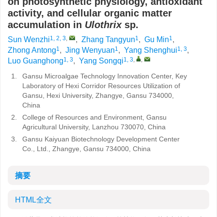
on photosynthetic physiology, antioxidant
activity, and cellular organic matter
accumulation in
Ulothrix
sp.
1, 2, 3
,
1
1
Sun Wenzhi
,
Zhang Tangyun
,
Gu Min
,
1
1
1, 3
Zhong Antong
,
Jing Wenyuan
,
Yang Shenghui
,
1, 3
1, 3
,
,
Luo Guanghong
,
Yang Songqi
1.
Gansu Microalgae Technology Innovation Center, Key
Laboratory of Hexi Corridor Resources Utilization of
Gansu, Hexi University, Zhangye, Gansu 734000,
China
2.
College of Resources and Environment, Gansu
Agricultural University, Lanzhou 730070, China
3.
Gansu Kaiyuan Biotechnology Development Center
Co., Ltd., Zhangye, Gansu 734000, China
摘要
HTML全文