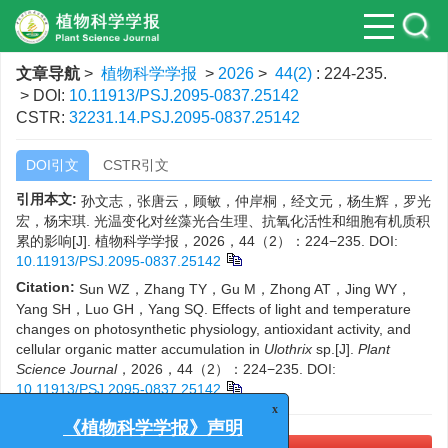
文章导航
>
植物科学学报
>
2026
>
44(2)
: 224-235.
> DOI:
10.11913/PSJ.2095-0837.25142
CSTR:
32231.14.PSJ.2095-0837.25142
DOI引文
CSTR引文
引用本文:
孙文志，张唐云，顾敏，仲岸桐，经文元，杨生辉，罗光
宏，杨宋琪. 光温变化对丝藻光合生理、抗氧化活性和细胞有机质积
累的影响[J]. 植物科学学报，2026，44（2）：224−235.
DOI:
10.11913/PSJ.2095-0837.25142
Citation:
Sun WZ，Zhang TY，Gu M，Zhong AT，Jing WY，
Yang SH，Luo GH，Yang SQ. Effects of light and temperature
changes on photosynthetic physiology, antioxidant activity, and
cellular organic matter accumulation in
Ulothrix
sp.[J].
Plant
Science Journal
，2026，44（2）：224−235.
DOI:
10.11913/PSJ.2095-0837.25142
x
《植物科学学报》声明