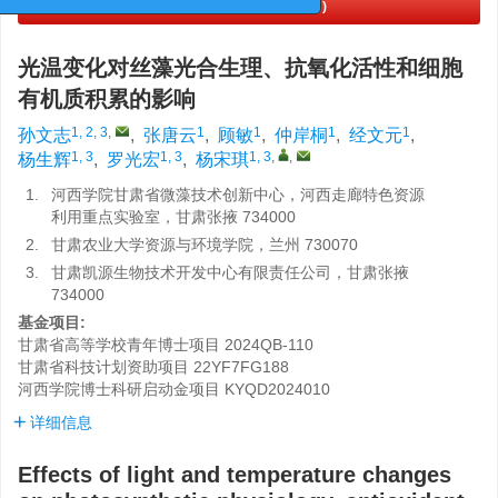
PDF下载
(998 KB)
光温变化对丝藻光合生理、抗氧化活性和细胞
有机质积累的影响
1, 2, 3
,
1
1
1
1
孙文志
,
张唐云
,
顾敏
,
仲岸桐
,
经文元
,
1, 3
1, 3
1, 3
,
,
杨生辉
,
罗光宏
,
杨宋琪
1.
河西学院甘肃省微藻技术创新中心，河西走廊特色资源
利用重点实验室，甘肃张掖 734000
2.
甘肃农业大学资源与环境学院，兰州 730070
3.
甘肃凯源生物技术开发中心有限责任公司，甘肃张掖
734000
基金项目:
甘肃省高等学校青年博士项目
2024QB-110
甘肃省科技计划资助项目
22YF7FG188
河西学院博士科研启动金项目
KYQD2024010
详细信息
Effects of light and temperature changes