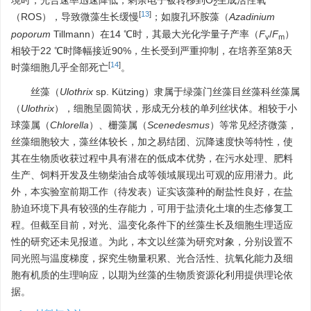
境时，光合速率迅速降低，剩余电子被转移到O
生成活性氧
2
[
13
]
（ROS），导致微藻生长缓慢
；如腹孔环胺藻（
Azadinium
poporum
Tillmann）在14 ℃时，其最大光化学量子产率（
F
/
F
）
v
m
相较于22 ℃时降幅接近90%，生长受到严重抑制，在培养至第8天
[
14
]
时藻细胞几乎全部死亡
。
丝藻（
Ulothrix
sp. Kützing）隶属于绿藻门丝藻目丝藻科丝藻属
（
Ulothrix
），细胞呈圆筒状，形成无分枝的单列丝状体。相较于小
球藻属（
Chlorella
）、栅藻属（
Scenedesmus
）等常见经济微藻，
丝藻细胞较大，藻丝体较长，加之易结团、沉降速度快等特性，使
其在生物质收获过程中具有潜在的低成本优势，在污水处理、肥料
生产、饲料开发及生物柴油合成等领域展现出可观的应用潜力。此
外，本实验室前期工作（待发表）证实该藻种的耐盐性良好，在盐
胁迫环境下具有较强的生存能力，可用于盐渍化土壤的生态修复工
程。但截至目前，对光、温变化条件下的丝藻生长及细胞生理适应
性的研究还未见报道。为此，本文以丝藻为研究对象，分别设置不
同光照与温度梯度，探究生物量积累、光合活性、抗氧化能力及细
胞有机质的生理响应，以期为丝藻的生物质资源化利用提供理论依
据。