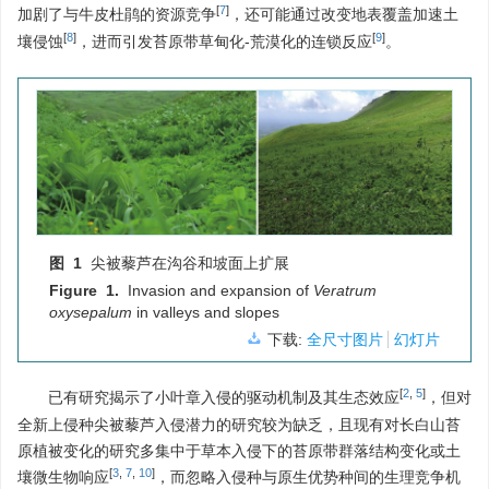
[
7
]
加剧了与牛皮杜鹃的资源竞争
，还可能通过改变地表覆盖加速土
[
8
]
[
9
]
壤侵蚀
，进而引发苔原带草甸化-荒漠化的连锁反应
。
图 1
尖被藜芦在沟谷和坡面上扩展
Figure 1.
Invasion and expansion of
Veratrum
oxysepalum
in valleys and slopes
下载:
全尺寸图片
幻灯片
[
2
,
5
]
已有研究揭示了小叶章入侵的驱动机制及其生态效应
，但对
全新上侵种尖被藜芦入侵潜力的研究较为缺乏，且现有对长白山苔
原植被变化的研究多集中于草本入侵下的苔原带群落结构变化或土
[
3
,
7
,
10
]
壤微生物响应
，而忽略入侵种与原生优势种间的生理竞争机