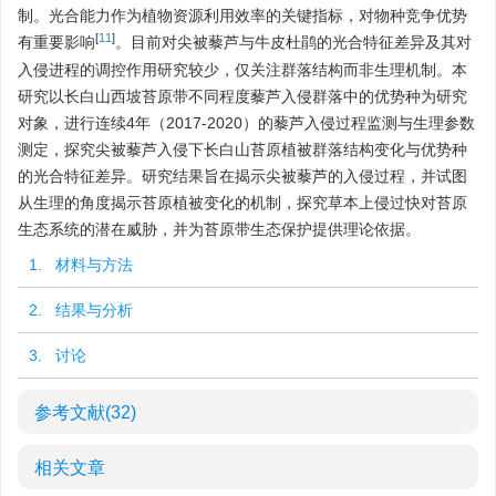
制。光合能力作为植物资源利用效率的关键指标，对物种竞争优势
[
11
]
有重要影响
。目前对尖被藜芦与牛皮杜鹃的光合特征差异及其对
入侵进程的调控作用研究较少，仅关注群落结构而非生理机制。本
研究以长白山西坡苔原带不同程度藜芦入侵群落中的优势种为研究
对象，进行连续4年（2017-2020）的藜芦入侵过程监测与生理参数
测定，探究尖被藜芦入侵下长白山苔原植被群落结构变化与优势种
的光合特征差异。研究结果旨在揭示尖被藜芦的入侵过程，并试图
从生理的角度揭示苔原植被变化的机制，探究草本上侵过快对苔原
生态系统的潜在威胁，并为苔原带生态保护提供理论依据。
1. 材料与方法
2. 结果与分析
3. 讨论
参考文献
(32)
相关文章