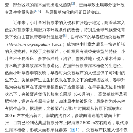
[
3
]
变，部分区域的灌木呈现出退化趋势
，进而导致土壤养分循环改
[
4
,
5
]
变及生物量失衡
，苔原带草甸化的问题日益突出。
近年来，小叶章对苔原带的入侵和扩张趋于稳定，随着草本入
侵后对苔原带土壤肥力等环境条件的改善，特别是全球气候变化背
[
6
]
景下长白山苔原带春季升温显著
，岳桦林下的早春植物尖被藜芦
（
Veratrum oxysepalum
Turcz.）成为继小叶章之后又一快速扩张
的入侵物种。相较于尖被藜芦，小叶章具有演替先锋型的特征，小
叶章种子易着床，多在低洼处（沟谷、雪蚀洼地）侵入灌木苔原，
并不断扩张导致灌木苔原退化，占据部分原来灌木植物的生态位。
然而小叶章春季萌发晚，早春时为尖被藜芦的入侵提供了可利用的
生态位。尖被藜芦过去生长仅限在苔原之下的低海拔区域，春季升
温为尖被藜芦在苔原带定植提供了热量基础，在早春生态位非饱和
状态下，尖被藜芦凭借其短生长周期（6-8月初）、高繁殖效率及喜
肥特性，迅速在苔原带定植，加速原生植被退化，最终作为外来种
占据生态位。据观察，尖被藜芦仅用3年时间就从苔原下部海拔2
000 m左右处沿着西、南坡的沟谷区，多坡向迅速地向坡面上扩
张，目前已经到达典型苔原分布上限海拔2 500 m左右附近，取代原
生灌木植物，形成大面积单优群落（
图1
）。尖被藜芦快速入侵不仅