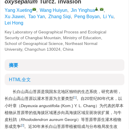
oxysepalum
Turcz. invasion
,
Yang Xueting
,
Wang Huiyun
,
Jin Yinghua
,
Xu Jiawei
,
Tao Yan
,
Zhang Siqi
,
Peng Boyan
,
Li Yu
,
Lei Hong
Key Laboratory of Geographical Process and Ecological
Security of Changbai Mountain, Ministry of Education,
School of Geographical Science, Northeast Normal
University, Changchun 130024, China
摘要
HTML全文
长白山高山苔原是我国东北地区独特的生态系统，研究表明，
[
1
]
长白山高山苔原以灌木苔原为主要类型
。自20世纪80年代末，以
小叶章（
Deyeuxia angustifolia
(Kom.) Y. L. Chang）为代表的草本
植物从苔原带的低海拔区域逐步向高海拔区域呈斑块状扩展，与牛
皮杜鹃（
Rhododendron aureum
Georgi）等苔原带原生灌木植物
[
2
]
形成竞争
。近30年来长白山苔原带植被组成与分布格局发生改