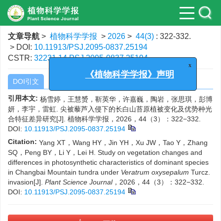
文章导航
>
植物科学学报
>
2026
>
44(3)
: 322-332.
> DOI:
10.11913/PSJ.2095-0837.25194
CSTR:
32231.14.PSJ.2095-0837.25194
x
《植物科学学报》声明
DOI引文
CSTR引文
引用本文:
杨雪婷，王慧赟，靳英华，许嘉巍，陶岩，张思琪，彭博
妍，李宇，雷虹. 尖被藜芦入侵下的长白山苔原植被变化及优势种光
合特征差异研究[J]. 植物科学学报，2026，44（3）：322−332.
DOI:
10.11913/PSJ.2095-0837.25194
Citation:
Yang XT，Wang HY，Jin YH，Xu JW，Tao Y，Zhang
SQ，Peng BY，Li Y，Lei H. Study on vegetation changes and
differences in photosynthetic characteristics of dominant species
in Changbai Mountain tundra under
Veratrum oxysepalum
Turcz.
invasion[J].
Plant Science Journal
，2026，44（3）：322−332.
DOI:
10.11913/PSJ.2095-0837.25194