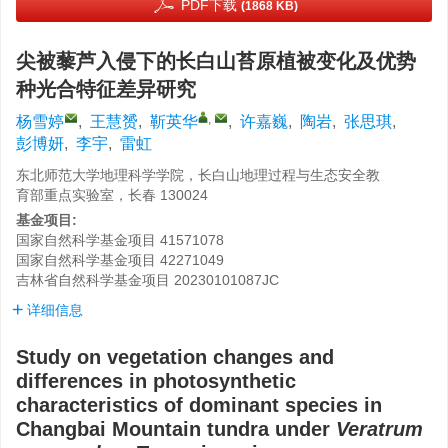
PDF下载
(1868 KB)
尖被藜芦入侵下的长白山苔原植被变化及优势
种光合特征差异研究
,
杨雪婷
,
王慧赟
,
靳英华
,
许嘉巍
,
陶岩
,
张思琪
,
彭博妍
,
李宇
,
雷虹
东北师范大学地理科学学院，长白山地理过程与生态安全教
育部重点实验室，长春 130024
基金项目:
国家自然科学基金项目
41571078
国家自然科学基金项目
42271049
吉林省自然科学基金项目
20230101087JC
详细信息
Study on vegetation changes and
differences in photosynthetic
characteristics of dominant species in
Changbai Mountain tundra under
Veratrum