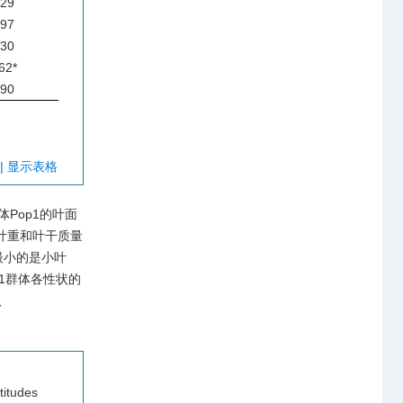
929
797
630
62*
990
| 显示表格
Pop1的叶面
比叶重和叶干质量
最小的是小叶
p1群体各性状的
）、
ltitudes