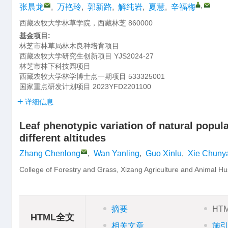
,
张晨龙
,
万艳玲
,
郭新路
,
解纯岩
,
夏慧
,
辛福梅
西藏农牧大学林草学院，西藏林芝 860000
基金项目:
林芝市林草局林木良种培育项目
西藏农牧大学研究生创新项目
YJS2024-27
林芝市林下科技园项目
西藏农牧大学林学博士点一期项目
533325001
国家重点研发计划项目
2023YFD2201100
详细信息
Leaf phenotypic variation of natural popul
different altitudes
Zhang Chenlong
,
Wan Yanling
,
Guo Xinlu
,
Xie Chuny
College of Forestry and Grass, Xizang Agriculture and Animal Hu
摘要
HT
HTML全文
相关文章
施