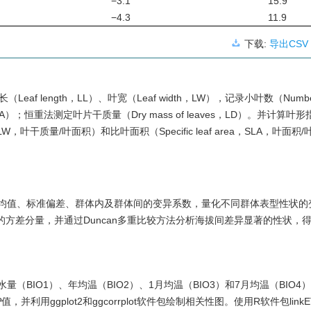
−3.1
15.9
−4.3
11.9
下载:
导出CSV
ength，LL）、叶宽（Leaf width，LW），记录小叶数（Number of 
，LA）；恒重法测定叶片干质量（Dry mass of leaves，LD）。并计算叶形
ght，SLW，叶干质量/叶面积）和比叶面积（Specific leaf area，SLA，叶面
群体平均值、标准偏差、群体内及群体间的变异系数，量化不同群体表型性状
状的方差分量，并通过Duncan多重比较方法分析海拔间差异显著的性状，
O1）、年均温（BIO2）、1月均温（BIO3）和7月均温（BIO4）。利
P
值，并利用ggplot2和ggcorrplot软件包绘制相关性图。使用R软件包linkET、