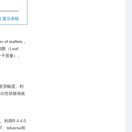
| 显示表格
leaflets，
指数（Leaf
积/叶干质量）。
的变异幅度。利
得出性状随海拔
用R 4.4.0
tidverse和