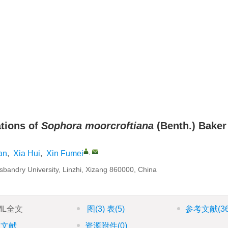
ations of
Sophora moorcroftiana
(Benth.) Baker
,
an
,
Xia Hui
,
Xin Fumei
sbandry University, Linzhi, Xizang 860000, China
ML全文
图
(3)
表
(5)
参考文献
(3
引文献
资源附件
(0)