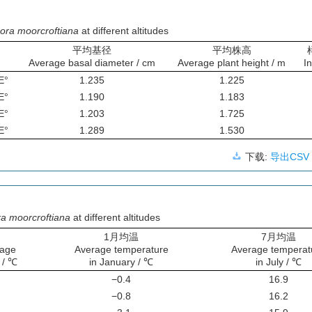
ora moorcroftiana
at different altitudes
平均基径
平均株高
Average basal diameter / cm
Average plant height / m
In
E°
1.235
1.225
E°
1.190
1.183
E°
1.203
1.725
E°
1.289
1.530
下载:
导出CSV
a moorcroftiana
at different altitudes
1月均温
7月均温
rage
Average temperature
Average temperat
 / ℃
in January / ℃
in July / ℃
−0.4
16.9
−0.8
16.2