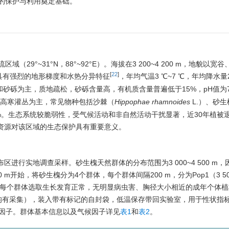
的保护与利用奠定基础。
9°~31°N，88°~92°E）。海拔在3 200~4 200 m，地貌以宽
[
22
]
具有强烈的地形梯度和水热分异特征
，年均气温3 ℃~7 ℃，年均降水量25
砂砾为主，质地疏松，砂砾含量高，有机质含量普遍低于15%，pH值为7.8
高寒灌丛为主，常见物种包括沙棘（
Hippophae rhamnoides
L.）、砂
盖度15%~40%。生态系统较脆弱性，受气候活动和非自然活动干扰显著，近30年植
资源对该区域的生态保护具有重要意义。
区进行实地调查采样。砂生槐天然群体的分布范围为3 000~4 500 m
开始，将砂生槐分为4个群体，每个群体间隔200 m，分为Pop1（3 50
4 100 m）。每个群体选取生长发育正常，无明显病虫害、胸径大小相近的成年个
方向均有采集），装入带有标记的自封袋，低温保存带回实验室，用于性状指
候因子。群体基本信息以及气候因子详见
表1
和
表2
。