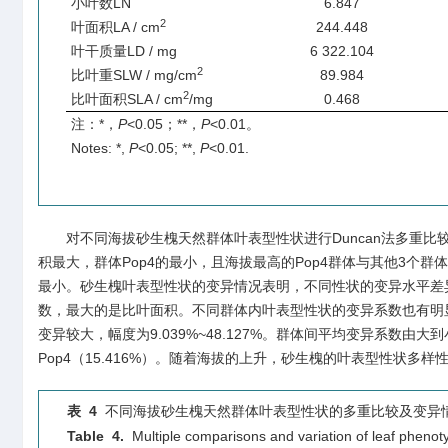
小叶数LN
6.847
2
叶面积LA / cm
244.448
叶干质量LD / mg
6 322.104
2
比叶重SLW / mg/cm
89.984
2
比叶面积SLA / cm
/mg
0.468
注：*，
P
<0.05；**，
P
<0.01。
Notes: *,
P
<0.05; **,
P
<0.01.
对不同海拔砂生槐天然群体叶表型性状进行Duncan法多重比
积最大，群体Pop4的最小，且海拔最高的Pop4群体与其他3个群
最小。砂生槐叶表型性状的变异情况表明，不同性状的变异水平差异较大
数，最大的是比叶面积。不同群体内叶表型性状的变异系数也有明显的不同
变异较大，幅度为9.039%~48.127%。群体间平均变异系数由大到小依次
Pop4（15.416%）。随着海拔的上升，砂生槐的叶表型性状多
表 4
不同海拔砂生槐天然群体叶表型性状的多重比较及变异
Table 4.
Multiple comparisons and variation of leaf phenotyp