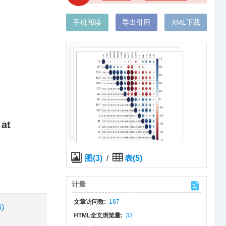
手机阅读
导出引用
XML下载
 at
图(3)
/
表(5)
计量
文章访问数:
187
6)
HTML全文浏览量:
33