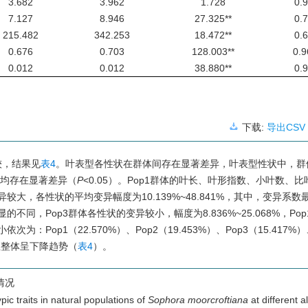
3.682
3.962
1.728
0.
7.127
8.946
27.325**
0.
215.482
342.253
18.472**
0.
0.676
0.703
128.003**
0.9
0.012
0.012
38.880**
0.
下载:
导出CSV
较，结果见
表4
。叶表型各性状在群体间存在显著差异，叶表型性状中，群体
体均存在显著差异（
P
<0.05）。Pop1群体的叶长、叶形指数、小叶数、
，各性状的平均变异幅度为10.139%~48.841%，其中，变异系数
，Pop3群体各性状的变异较小，幅度为8.836%~25.068%，Po
为：Pop1（22.570%）、Pop2（19.453%）、Pop3（15.417%
样性整体呈下降趋势（
表4
）。
情况
ic traits in natural populations of
Sophora moorcroftiana
at different a