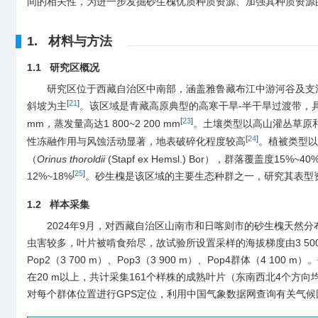
间的相关性，为进一步发掘砂生槐优质种质资源、加强其种质资源
1. 材料与方法
1.1 研究区概况
研究区位于西藏自治区中南部，涵盖雅鲁藏布江中游河谷及支流区域（2
[
21
]
斜坡为主
。该区域是青藏高原典型的高寒干旱-半干旱过渡带，
[
23
]
mm，蒸发量高达1 800~2 200 mm
。土壤类型以高山灌丛草原和
[
24
]
性冻融作用与风蚀活动显著，地表破碎化程度较高
。植被类型以
（
Orinus thoroldii
(Stapf ex Hemsl.) Bor），群落覆
[
25
]
12%~18%
。砂生槐是该区域的主要生态种群之一，研究其表型
1.2 样本采集
2024年9月，对西藏自治区山南市和日喀则市的砂生槐天然分布
虫害较多，叶片被啃食殆尽，故试验所设置采样的海拔梯度由3 500 m
Pop2（3 700 m）、Pop3（3 900 m）、Pop4群体（
在20 m以上，共计采集161个样株的成熟叶片（东南西北4个
对每个群体位置进行GPS定位，利用中国气象数据网查询有关气