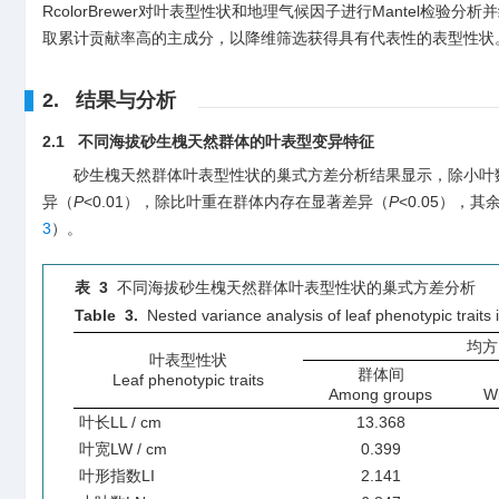
RcolorBrewer对叶表型性状和地理气候因子进行Mantel检验分
取累计贡献率高的主成分，以降维筛选获得具有代表性的表型性状
2. 结果与分析
2.1 不同海拔砂生槐天然群体的叶表型变异特征
砂生槐天然群体叶表型性状的巢式方差分析结果显示，除小叶
异（
P
<0.01），除比叶重在群体内存在显著差异（
P
<0.05）
3
）。
表 3
不同海拔砂生槐天然群体叶表型性状的巢式方差分析
Table 3.
Nested variance analysis of leaf phenotypic traits 
均方M
叶表型性状
群体间
Leaf phenotypic traits
Among groups
Wi
叶长LL / cm
13.368
叶宽LW / cm
0.399
叶形指数LI
2.141