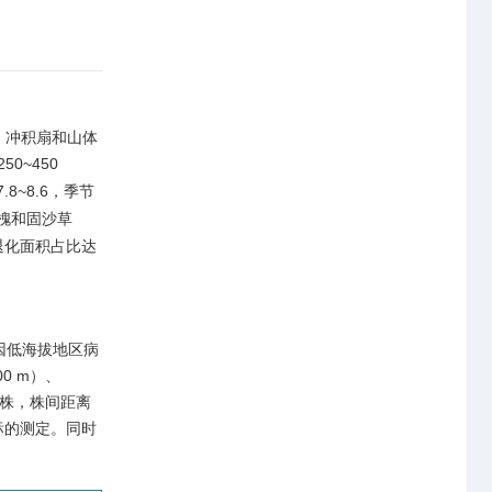
谷、冲积扇和山体
0~450
~8.6，季节
生槐和固沙草
被退化面积占比达
，因低海拔地区病
0 m）、
体植株，株间距离
标的测定。同时