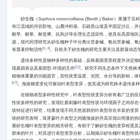
砂生槐（
Sophora moorcroftiana
(Benth.) Baker）隶属于
布江流域的河谷阶地、山麓冲积扇、石砾质山坡及半固定沙丘，并
耐旱、耐寒、耐贫瘠、抗风沙等生理生态适应性，使其在高原地区
源，现代药理研究从砂生槐种子中分离出苦参碱、氧化苦参碱、氧
[
3
,
4
]
有显著抑制活性
。目前关于砂生槐的研究主要关注其群落动态
遗传多样性是物种多样性的基础，反映基因变异程度并决定物
[
11
]
现基因表达及基因型-环境的互作
。研究不同生态条件下天然林
植物体重要的功能器官，其性状受温度、光照、水分等的影响，体
[
17
]
。海拔梯度变化可驱动叶表型变异，使其成为研究林木遗传多样
在植物表型多样性研究中，叶表型性状变异分析有着广泛的应
性状多样性的研究，发现红藨刺藤叶表型性状与环境因子之间存在
状特征进行研究，结果发现不同天然居群的叶表型存在丰富的变异
状的研究表明，珠芽蓼叶片表型之间随海拔的升高呈现出明显的协
展砂生槐叶表型变异的相关研究，有助于了解砂生槐的变异程度及
群体的叶片，对其进行表型变异分析，以期揭示砂生槐叶表型性状