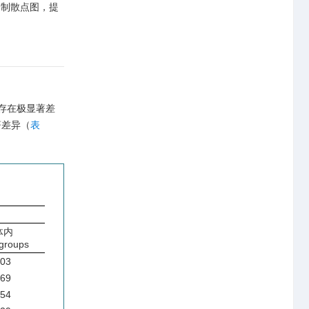
并绘制散点图，提
存在极显著差
著差异（
表
体内
 groups
603
769
754