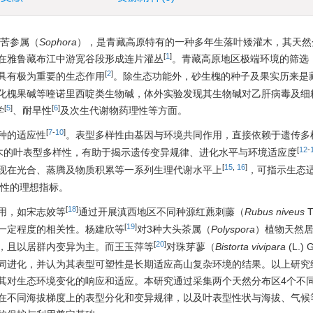
豆科苦参属（
Sophora
），是青藏高原特有的一种多年生落叶矮灌木，其天然
[
1
]
在雅鲁藏布江中游宽谷段形成连片灌丛
。青藏高原地区极端环境的筛选
[
2
]
具有极为重要的生态作用
。除生态功能外，砂生槐的种子及果实历来是
化槐果碱等喹诺里西啶类生物碱，体外实验发现其生物碱对乙肝病毒及细
[
5
]
[
6
]
学
、耐旱性
及次生代谢物药理性等方面。
[
7
-
10
]
种的适应性
。表型多样性由基因与环境共同作用，直接依赖于遗传多
[
12
-
木的叶表型多样性，有助于揭示遗传变异规律、进化水平与环境适应度
[
15
,
16
]
现在光合、蒸腾及物质积累等一系列生理代谢水平上
，可指示生态
性的理想指标。
[
18
]
用，如宋志姣等
通过开展滇西地区不同种源红藨刺藤（
Rubus niveus
T
[
19
]
一定程度的相关性。杨建欣等
对3种大头茶属（
Polyspora
）植物天然
[
20
]
，且以居群内变异为主。而王玉萍等
对珠芽蓼（
Bistorta vivipara
(L.)
同进化，并认为其表型可塑性是长期适应高山复杂环境的结果。以上研究
其对生态环境变化的响应和适应。本研究通过采集两个天然分布区4个不
在不同海拔梯度上的表型分化和变异规律，以及叶表型性状与海拔、气候