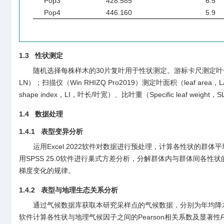
Pop3
428.585
6.5
Pop4
446.160
5.9
1.3 性状测定
随机选择每株样木的30片复叶用于性状测定。游标卡尺测定叶长（Leaf l
LN）；扫描仪（Win RHIZQ Pro2019）测定叶面积（leaf area
shape index，LI，叶长/叶宽）、比叶重（Specific leaf wei
1.4 数据处理
1.4.1 表型变异分析
运用Excel 2022软件对数据进行预处理，计算各性状的
用SPSS 25.0软件进行巢式方差分析，分解群体内与群体间各性
梯度变化的规律。
1.4.2 表型与地理生态关系分析
通过气候数据库获取本研究采样点的气候数据，分别为年均降水量（BI
软件计算各性状与地理气候因子之间的Pearson相关系数及显著性