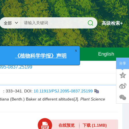
高级检索+
阅
广告合作
联系我们
English
分享
095-0837.25199
x
《植物科学学报》声明
33−341.
DOI:
10.11913/PSJ.2095-0837.25199
tiana
(Benth.) Baker at different altitudes[J].
Plant Science
在线预览
下载
(1.1MB)