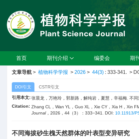
首页
期刊介绍
编委会
期
文章导航
>
植物科学学报
>
2026
>
44(3)
: 333-341.
> DO
DOI引文
CSTR引文
引用本文:
张晨龙，万艳玲，郭新路，解纯岩，夏慧，辛福梅. 不同海拔砂
Citation:
Zhang CL，Wan YL，Guo XL，Xie CY，Xia H，Xin FM. Leaf
Journal
，2026，44（3）：333−341.
DOI:
10.11913/P
不同海拔砂生槐天然群体的叶表型变异研究