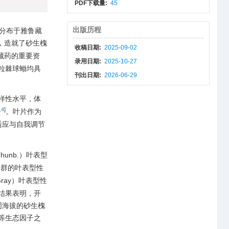
PDF下载量:
45
出版历程
分布于雅鲁藏
，造就了砂生槐
收稿日期:
2025-09-02
藏药的重要资
录用日期:
2025-10-27
粒棘球蚴均具
刊出日期:
2026-06-29
样性水平，体
14
]
。叶片作为
适应与自我调节
hunb.）叶表型
居群的叶表型性
 Gray）叶表型性
结果表明，开
同海拔的砂生槐
等生态因子之