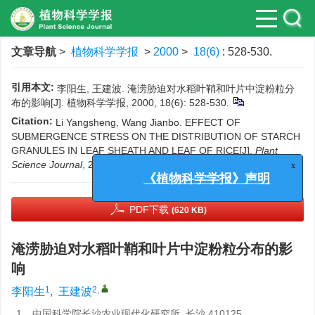
文章导航
>
植物科学学报
>
2000
>
18(6)
: 528-530.
引用本文:
李阳生, 王建波. 淹涝胁迫对水稻叶鞘和叶片中淀粉粒分
布的影响[J]. 植物科学学报, 2000, 18(6): 528-530.
Citation:
Li Yangsheng, Wang Jianbo. EFFECT OF
SUBMERGENCE STRESS ON THE DISTRIBUTION OF STARCH
GRANULES IN LEAF SHEATH AND LEAF OF RICE[J].
Plant
Science Journal
, 2000, 18(6): 528-530.
x
《植物科学学报》声明
PDF下载
(620 KB)
淹涝胁迫对水稻叶鞘和叶片中淀粉粒分布的影
响
1
2
,
李阳生
,
王建波
1.
中国科学院长沙农业现代化研究所, 长沙 410125