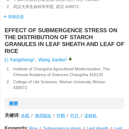
2.
武汉大学生命科学学院, 武汉 430072
详细信息
EFFECT OF SUBMERGENCE STRESS ON
THE DISTRIBUTION OF STARCH
GRANULES IN LEAF SHEATH AND LEAF OF
RICE
1
2
,
Li Yangsheng
,
Wang Jianbo
1.
Institute of Changsha Agricultural Modernization, The
Chinese Academy of Sciences Changsha 410125
2.
College of Life Sciences, Wuhan University Wuhan
430072
摘要
关键词:
水稻
/
淹涝胁迫
/
叶鞘
/
叶片
/
淀粉粒
Keywords:
Rice
/
Submergence stress
/
Leaf sheath
/
Leaf