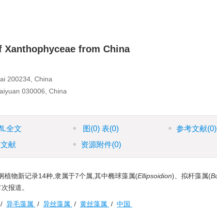
f Xanthophyceae from China
hai 200234, China
 Taiyuan 030006, China
ML全文
图
(0)
表
(0)
参考文献
(0)
引文献
资源附件
(0)
物新记录14种,隶属于7个属,其中椭球藻属(
Ellipsoidion
)、拟杆藻属(
Bu
首次报道。
/
异毛藻属
/
异丝藻属
/
黄丝藻属
/
中国