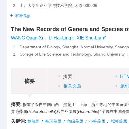
2.
山西大学生命科学与技术学院, 太原 030006
详细信息
The New Records of Genera and Species o
1
1
2
WANG Quan-Xi
,
LI Hai-Ling
,
XIE Shu-Lian
1.
Department of Biology, Shanghai Normal University, Shang
2.
College of Life Science and Technology, Shanxi University,
摘要
HT
摘要
相关文章
施
摘要:
报道了采自中国山西、黑龙江、上海、浙江等地的中国黄藻纲植
异毛藻属(
Heterotrichella
)和异丝藻属(
Heterothtix
)4个属在中国是
关键词:
黄藻纲
/
椭球藻属
/
角绿藻属
/
小桩藻属
/
拟杆藻属