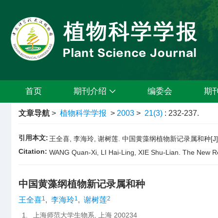
首页
期刊介绍
编委会
期
文章导航
>
植物科学学报
>
2003
>
21(3)
: 232-237.
引用本文:
王全喜, 李海玲, 谢树莲. 中国黄藻纲植物新记录属和种[J]. 植物科
Citation:
WANG Quan-Xi, LI Hai-Ling, XIE Shu-Lian. The New R
中国黄藻纲植物新记录属和种
1
1
2
王全喜
,
李海玲
,
谢树莲
1.
上海师范大学生物系, 上海 200234