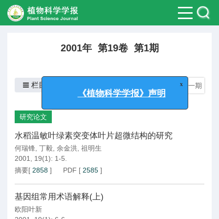
2001年 第19卷 第1期
栏目
上一期
|
下一期
x
《植物科学学报》声明
研究论文
水稻温敏叶绿素突变体叶片超微结构的研究
何瑞锋
,
丁毅
,
余金洪
,
祖明生
2001, 19(1): 1-5.
摘要
[
2858
]
PDF
[
2585
]
基因组常用术语解释(上)
欧阳叶新