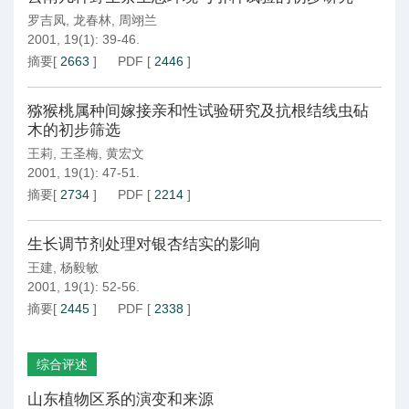
罗吉凤
,
龙春林
,
周翊兰
2001, 19(1): 39-46.
摘要
[
2663
]
PDF
[
2446
]
猕猴桃属种间嫁接亲和性试验研究及抗根结线虫砧
木的初步筛选
王莉
,
王圣梅
,
黄宏文
2001, 19(1): 47-51.
摘要
[
2734
]
PDF
[
2214
]
生长调节剂处理对银杏结实的影响
王建
,
杨毅敏
2001, 19(1): 52-56.
摘要
[
2445
]
PDF
[
2338
]
综合评述
山东植物区系的演变和来源