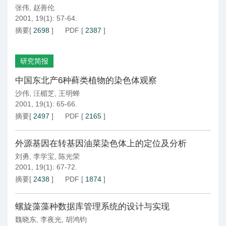
张伟
,
赵善伦
2001, 19(1): 57-64.
摘要
[
2698
]
PDF
[
2387
]
研究简报
中国东北产6种藓类植物的染色体观察
沙伟
,
汪楣芝
,
王明蝉
2001, 19(1): 65-66.
摘要
[
2497
]
PDF
[
2165
]
外源基因在转基因油菜染色体上的定位及分析
刘勇
,
李学宝
,
陈光荣
2001, 19(1): 67-72.
摘要
[
2438
]
PDF
[
1874
]
螺旋藻藻种数据库管理系统的设计与实现
魏晓东
,
李夜光
,
胡鸿钧