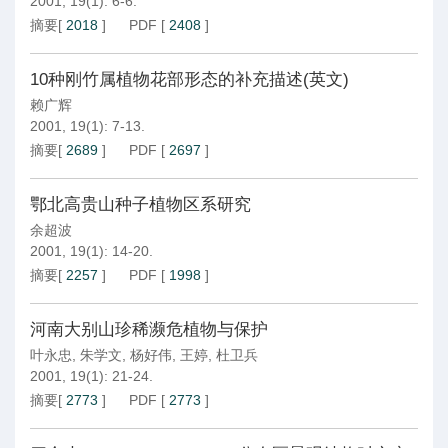
2001, 19(1): 6-6.
摘要
[
2018
]
PDF
[
2408
]
10种刚竹属植物花部形态的补充描述(英文)
赖广辉
2001, 19(1): 7-13.
摘要
[
2689
]
PDF
[
2697
]
鄂北高贵山种子植物区系研究
余超波
2001, 19(1): 14-20.
摘要
[
2257
]
PDF
[
1998
]
河南大别山珍稀濒危植物与保护
叶永忠
,
朱学文
,
杨好伟
,
王婷
,
杜卫兵
2001, 19(1): 21-24.
摘要
[
2773
]
PDF
[
2773
]