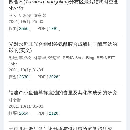
四合木(
Tetraena mongolica
)分布区景观结构时空变
化分析
张云飞
,
杨持
,
陈家宽
2001, 19(1): 25-30.
摘要
[
2556
]
PDF
[
1991
]
光对水稻非光合组织谷氨酰胺合成酶同工酶表达的
影响(英文)
彭进
,
李泽松
,
林清华
,
张楚富
,
PENG Shao-Bing
,
BENNETT
John
2001, 19(1): 31-34.
摘要
[
2630
]
PDF
[
2028
]
福建产小鱼仙草挥发油的含量及其化学成分的研究
林文群
2001, 19(1): 35-38.
摘要
[
2664
]
PDF
[
2120
]
云南几种野生茶生态环境与引种试验的初步研究