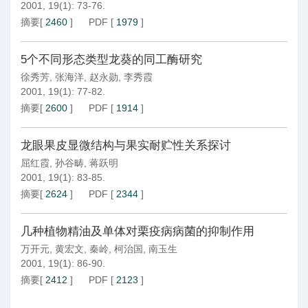
2001, 19(1): 73-76.
摘要
[
2460
]
PDF
[
1979
]
5个不同形态类型龙葵的同工酶研究
徐秀芳
,
张海洋
,
赵永勋
,
李秀霞
2001, 19(1): 77-82.
摘要
[
2600
]
PDF
[
1914
]
龙眼果皮显微结构与果实耐贮性关系探讨
屈红霞
,
孙谷畴
,
蒋跃明
2001, 19(1): 83-85.
摘要
[
2624
]
PDF
[
2344
]
几种植物精油及单体对栗疫病病菌的抑制作用
万开元
,
黄宏文
,
秦岭
,
柯治国
,
南玉生
2001, 19(1): 86-90.
摘要
[
2412
]
PDF
[
2123
]