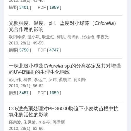
2010, 28(1): 43-48.
摘要
[
3401
]
PDF
[
1959
]
光照强度、温度、pH、盐度对小球藻（
Chlorella
）
光合作用的影响
欧阳峥嵘
,
温小斌
,
耿亚红
,
梅洪
,
胡鸿钧
,
张桂艳
,
李夜光
2010, 28(1): 49-55.
摘要
[
5750
]
PDF
[
4747
]
一株北极小球藻
Chlorella
sp.的分离鉴定及其对增强
的UV-B辐射的生理生化响应
彭小伟
,
柳俊
,
李运广
,
罗玮
,
蔡明红
,
何剑锋
2010, 28(1): 56-62.
摘要
[
3457
]
PDF
[
1659
]
CO
激光预处理对PEG6000胁迫下小麦幼苗根中抗
2
氧化酶活性的影响
邱宗波
,
朱凤荣
,
李金亭
,
郭君丽
2010, 28(1): 63-66.