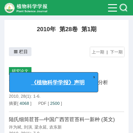
2010年 第28卷 第1期
栏目
上一期
|
下一期
研究论文
x
蓖麻品种遗传多样性与亲缘关系的SRAP分析
《植物科学学报》声明
郑鹭
,
祁建民
,
方平平
,
粟建光
,
徐建堂
,
陶爱芬
2010, 28(1): 1-6.
摘要
[
4068
]
PDF
[
2500
]
陆氏细筒苣苔—中国广西苦苣苔科一新种 (英文)
许为斌
,
刘演
,
梁永延
,
农东新