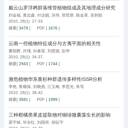
戴云山罗浮栲群落维管植物组成及其地理成分研究
刘金福
,
黄志森
,
付达靓
,
洪伟
,
郑世群
,
陈金英
,
吴则焰
2010, 28(1): 27-33.
摘要
[
3479
]
PDF
[
1676
]
云南一些植物特征成分与古夷平面的相关性
董朝辉
,
许瑾
,
向春雷
,
刘恩德
,
彭华
2010, 28(1): 34-37.
摘要
[
2943
]
PDF
[
1744
]
濒危植物华东黄杉种群遗传多样性ISSR分析
李艳
,
鲁顺保
,
刘晓燕
,
江玉梅
,
李思光
,
朱笃
2010, 28(1): 38-42.
摘要
[
3581
]
PDF
[
1999
]
三种柑橘类果皮提取物对铜绿微囊藻生长的影响
梁宇斌
,
毕永红
,
刘国祥
,
胡征宇