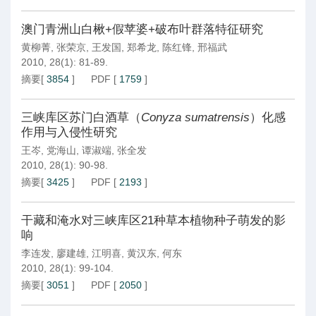
澳门青洲山白楸+假苹婆+破布叶群落特征研究
黄柳菁
,
张荣京
,
王发国
,
郑希龙
,
陈红锋
,
邢福武
2010, 28(1): 81-89.
摘要
[
3854
]
PDF
[
1759
]
三峡库区苏门白酒草（
Conyza sumatrensis
）化感
作用与入侵性研究
王岑
,
党海山
,
谭淑端
,
张全发
2010, 28(1): 90-98.
摘要
[
3425
]
PDF
[
2193
]
干藏和淹水对三峡库区21种草本植物种子萌发的影
响
李连发
,
廖建雄
,
江明喜
,
黄汉东
,
何东
2010, 28(1): 99-104.
摘要
[
3051
]
PDF
[
2050
]