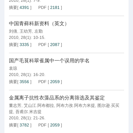
2010, 28(1): 7-9.
摘要
[
4391
]
PDF
[
2181
]
中国青藓科新资料（英文）
刘倩
,
王幼芳
,
左勤
2010, 28(1): 10-15.
摘要
[
3335
]
PDF
[
2087
]
国产毛茛科翠雀属中一个误用的学名
袁琼
2010, 28(1): 16-20.
摘要
[
3556
]
PDF
[
2059
]
金属离子抗性衣藻品系的分离筛选及其鉴定
董志芳
,
艾山江.阿布都拉
,
阿布力孜.阿布力米提
,
图尔逊.买买
提
,
吾甫尔.米吉提
2010, 28(1): 21-26.
摘要
[
3782
]
PDF
[
2059
]