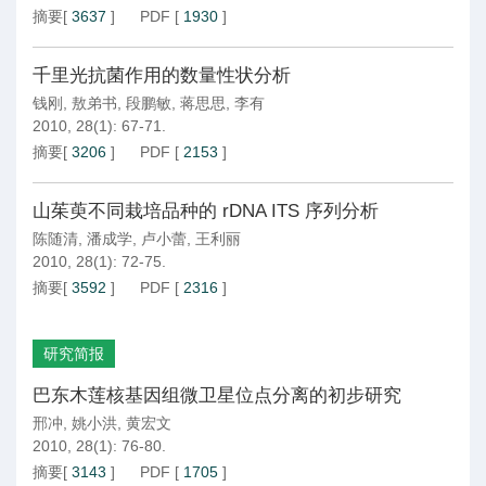
摘要
[
3637
]
PDF
[
1930
]
千里光抗菌作用的数量性状分析
钱刚
,
敖弟书
,
段鹏敏
,
蒋思思
,
李有
2010, 28(1): 67-71.
摘要
[
3206
]
PDF
[
2153
]
山茱萸不同栽培品种的 rDNA ITS 序列分析
陈随清
,
潘成学
,
卢小蕾
,
王利丽
2010, 28(1): 72-75.
摘要
[
3592
]
PDF
[
2316
]
研究简报
巴东木莲核基因组微卫星位点分离的初步研究
邢冲
,
姚小洪
,
黄宏文
2010, 28(1): 76-80.
摘要
[
3143
]
PDF
[
1705
]