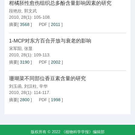
柑橘胚性愈伤组织总多酚含量影响因素的研究
段艳欣
,
郭文武
2010, 28(1): 105-108.
摘要
[
3568
]
PDF
[
2011
]
1-MCP对东方百合开放与衰老的影响
宋军阳
,
张显
2010, 28(1): 109-113.
摘要
[
3190
]
PDF
[
2002
]
珊瑚菜不同部位香豆素含量的研究
刘玉函
,
刘汉柱
,
辛华
2010, 28(1): 114-117.
摘要
[
2800
]
PDF
[
1998
]
版权所有 © 2022 《植物科学学报》编辑部